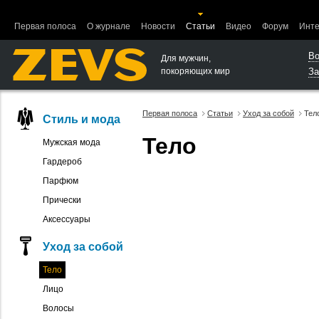
Ошибка в функции вывода объектов.
Первая полоса
О журнале
Новости
Статьи
Видео
Форум
Инте
Во
Для мужчин,
покоряющих мир
За
Первая полоса
Статьи
Уход за собой
Тел
Стиль и мода
Тело
Мужская мода
Гардероб
Парфюм
Прически
Аксессуары
Уход за собой
Тело
Лицо
Волосы