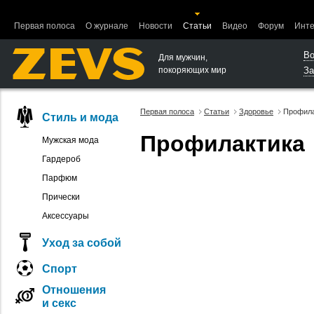
Ошибка в функции вывода объектов.
Первая полоса
О журнале
Новости
Статьи
Видео
Форум
Инте
Во
Для мужчин,
покоряющих мир
За
Первая полоса
Статьи
Здоровье
Профила
Стиль и мода
Профилактика
Мужская мода
Гардероб
Парфюм
Прически
Аксессуары
Уход за собой
Спорт
Отношения
и секс