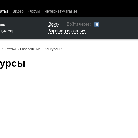
атьи
Видео
Форум
Интернет-магазин
Войти
Войти через:
чин,
щих мир
Зарегистрироваться
а
Статьи
Развлечения
Конкурсы
курсы