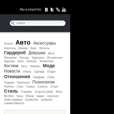
Мы в соцсетях:
Авто
Аксессуары
Armani
Алкоголь
Боевик
Бокс
Волосы
Гардероб
Девушки
Дети
Женщина
Звезды
Здоровье
Интересное
Карьера
Кино
Конкурс
Косметика
Мода
Костюм
Лето
Любовь
Новости
Обувь
Одежда
Отдых
Отношения
Парфюм
Пляж
Психология
Подиум
Прически
Рейтинг
Секс
Семья
Советы
Спорт
Стиль
Стрижки
Уход за собой
Фото
Футбол
Часы
Юмор
видео
гороскоп
знаки зодиака
отцовство
рубашки
совместимость