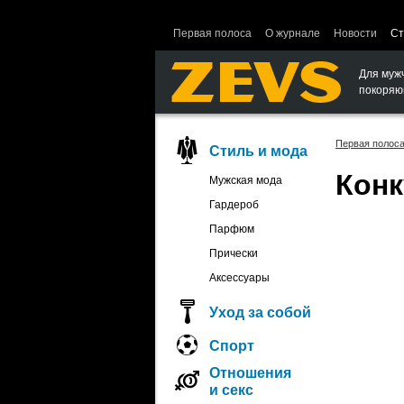
Ошибка в функции вывода объектов.
Первая полоса
О журнале
Новости
Ст
Для муж
покоряю
Первая полос
Стиль и мода
Кон
Мужская мода
Гардероб
Парфюм
Прически
Аксессуары
Уход за собой
Спорт
Отношения
и секс