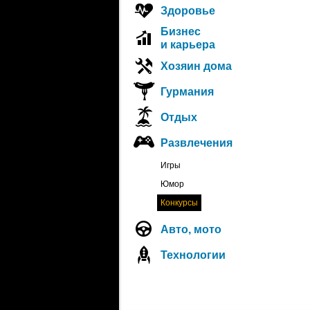
Здоровье
Бизнес
и карьера
Хозяин дома
Гурмания
Отдых
Развлечения
Игры
Юмор
Конкурсы
Авто, мото
Технологии