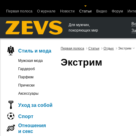
Ошибка в функции вывода объектов.
Первая полоса
О журнале
Новости
Статьи
Видео
Форум
Инте
Во
Для мужчин,
покоряющих мир
За
Первая полоса
Статьи
Отдых
Экстрим
Стиль и мода
Экстрим
Мужская мода
Гардероб
Парфюм
Прически
Аксессуары
Уход за собой
Спорт
Отношения
и секс